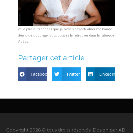
Voilà plusieurs années que je n’avais pas actualiser ma bande
démo de doublage. Vous pouvez la retrouver dans la rubrique
Vidéos.
Partager cet article
Facebook
Twitter
LinkedIn
Copyright 2026 © tous droits réservés. Design par AB-