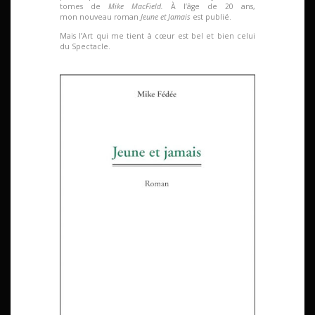
tomes de
Mike MacField.
À l’âge de 20
ans,
mon
nouveau roman
Jeune et Jamais
est publié
.
Mais l’Art qui me tient à cœur est bel et bien celui
du Spectacle.