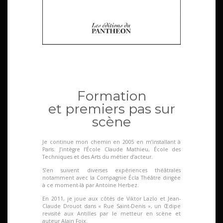
Formation
et premiers pas sur
scène
Je continue mon chemin en 2005 en m’installant à
Paris. J’intègre l’École Claude Mathieu, École des
Techniques et des Arts du métier d’acteur.
S’en suivent diverses expériences théâtrales
notamment avec la Compagnie Écla Théâtre dirigée
à ce moment-là par Antoine Herbez.
En 2011, je joue aux côtés de Viktor Lazlo et Jean-
Claude Drouot dans « Rue Saint-Denis », un Œdipe
revisité aux Antilles par le metteur en scène et
auteur Alain Foix.