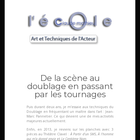
De la scène au
doublage en passant
par les tournages
Puis durant deux ans, je m’essaie aux techniques du
Doublage en fréquentant un maître dans l’art : Jean-
Marc Pannetier. Ce qui devient une de mes activités
majeures actuellement.
Enfin, en 2013, je reviens sur les planches avec 3
pièces au Théâtre Clavel :
À Partir d’un SMS
,
À l’homme
qui m’a donné envie
et
Le Centième Nom
.