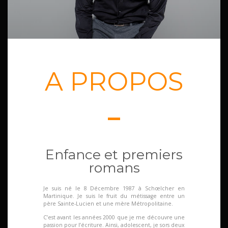
A PROPOS
Enfance et premiers
romans
Je suis né le 8 Décembre 1987 à Schœlcher en
Martinique.
Je suis le fruit du métissage entre un
père Sainte-Lucien et une mère Métropolitaine.
C’est avant les années 2000 que je me découvre une
passion pour l’écriture.
Ainsi, adolescent, je sors deux