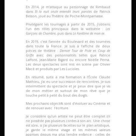
En 2014, je m’attaque au personnage de Rimbaud
dans
Et la nuit seule entendit leurs paroles
de Patrick
Besson, joué au Théâtre de Poche-Montparnasse.
Privilégiant les tournages à partir de 2015, j’obtiens
l’un des rôles principaux dans la websérie :
Les
Garçons de Chambre
, puis dans
Le Fantôme de mon ex
.
En 2019, c’est l’année du Boulevard et des tournées
dans toute la France. Je suis à l’affiche de deux
pièces de théâtre :
Dernier Tour de Piste
et
Coup de
Griffe
avec des personnalités telles que Patrice
Laffont, Jean-Marie Bigard ou encore Noëlle Perna.
Les deux spectacles sont mis en scène par Olivier
Macé et produits par Les Lucioles.
En résumé, suite à ma formation à l’École Claude
Mathieu, j’ai eu une succession de rencontres. Je suis
intermittent du spectacle et je peux dire que je vis
de mon métier et surtout de mon rêve que je
touche petit à petit du bout des doigts.
Mes prochains objectifs sont d’évoluer au Cinéma et
de renouer avec l’écriture.
Je considère qu’un artiste ne peut être complet s’il
ne possède pas plusieurs cordes à son arc. Une chose
est sûre, si j’ai plusieurs facettes sur le plan artistique,
je garde le même visage et les mêmes valeurs
apprises depuis ma plus tendre enfance : celles de