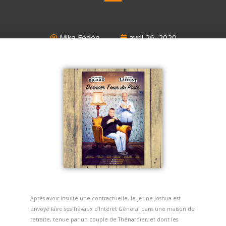
Mike Fédée
avril 26, 2020
Après avoir insulté une contractuelle, le jeune Joshua est
envoyé faire ses Travaux d’Intérêt Général dans une maison de
retraite, tenue par un couple de Thénardier, et dont les