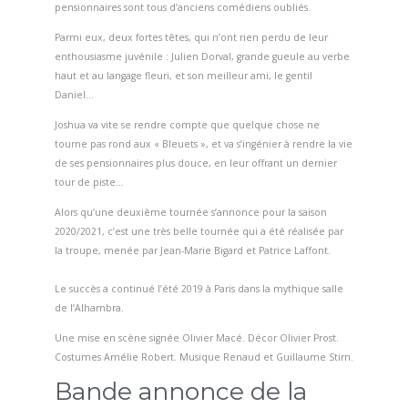
pensionnaires sont tous d’anciens comédiens oubliés.
Parmi eux, deux fortes têtes, qui n’ont rien perdu de leur
enthousiasme juvénile : Julien Dorval, grande gueule au verbe
haut et au langage fleuri, et son meilleur ami, le gentil
Daniel…
Joshua va vite se rendre compte que quelque chose ne
tourne pas rond aux « Bleuets », et va s’ingénier à rendre la vie
de ses pensionnaires plus douce, en leur offrant un dernier
tour de piste…
Alors qu’une deuxième tournée s’annonce pour la saison
2020/2021, c’est une très belle tournée qui a été réalisée par
la troupe, menée par Jean-Marie Bigard et Patrice Laffont.
Le succès a continué l’été 2019 à Paris dans la mythique salle
de l’Alhambra.
Une mise en scène signée Olivier Macé. Décor Olivier Prost.
Costumes Amélie Robert. Musique Renaud et Guillaume Stirn.
Bande annonce de la